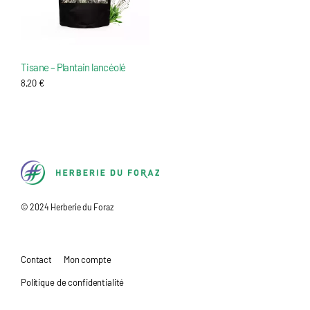
Tisane – Plantain lancéolé
8,20
€
H
© 2024 Herberie du Foraz
e
r
b
Contact
Mon compte
e
Politique de confidentialité
r