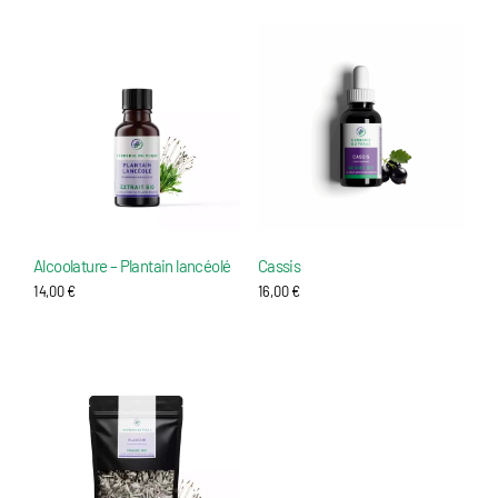
Alcoolature – Plantain lancéolé
Cassis
14,00
€
16,00
€