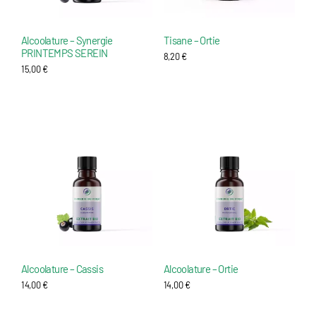
z
Alcoolature – Synergie
Tisane – Ortie
PRINTEMPS SEREIN
8,20
€
15,00
€
Alcoolature – Cassis
Alcoolature – Ortie
14,00
€
14,00
€