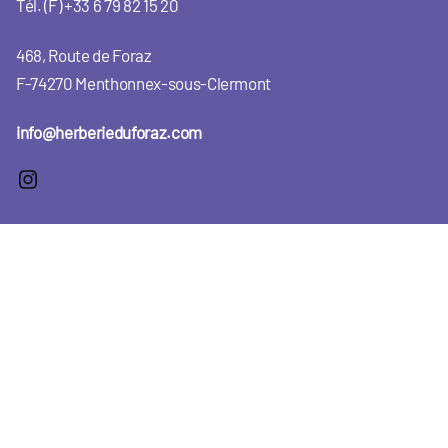
Tél. (F) +33 6 79 82 15 20
468, Route de Foraz
F-74270 Menthonnex-sous-Clermont
info@herberieduforaz.com
Instagram