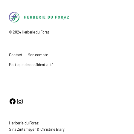
H
© 2024 Herberie du Foraz
e
r
b
Contact
Mon compte
e
Politique de confidentialité
r
i
e
d
Facebook
Instagram
u
F
o
Herberie du Foraz
r
Sina Zintzmeyer & Christine Blary