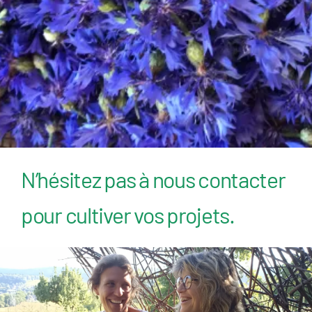
z
N’hésitez pas à nous contacter
pour cultiver vos projets.