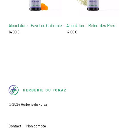
Alcoolature – Pavot de Californie
Alcoolature – Reine-des-Prés
14,00
€
14,00
€
H
© 2024 Herberie du Foraz
e
r
Contact
Mon compte