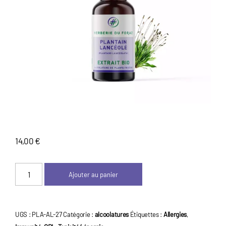
z
14,00
€
quantité
Ajouter au panier
de
Alcoolature
-
UGS :
PLA-AL-27
Catégorie :
alcoolatures
Étiquettes :
Allergies
,
Plantain