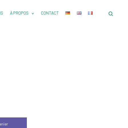
NS
À PROPOS
CONTACT
open
toggle
child
search
menu
form
anier