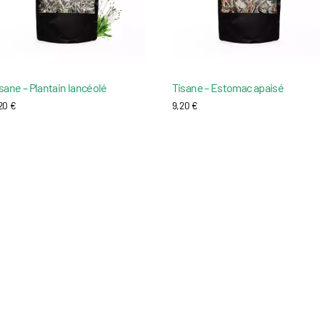
sane – Plantain lancéolé
Tisane – Estomac apaisé
,20
€
9,20
€