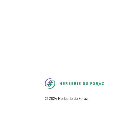
H
© 2024 Herberie du Foraz
e
r
b
e