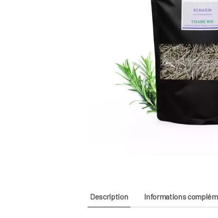
z
Description
Informations complém