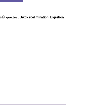
es
Étiquettes :
Détox et élimination
,
Digestion
,