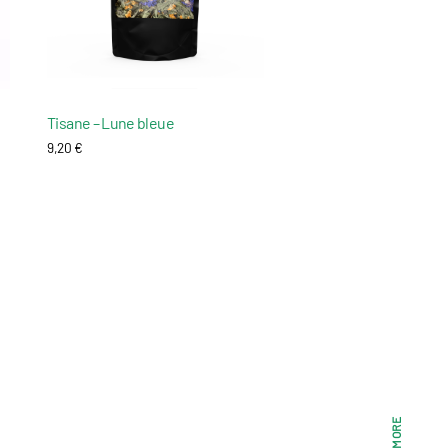
Tisane – Lune bleue
9,20
€