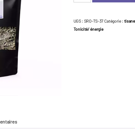
de
Tisane
-
UGS :
SRO-TS-37
Catégorie :
tisan
Romarin
Tonicité/ énergie
entaires