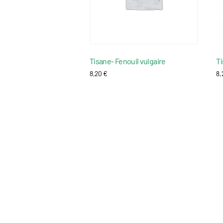
Tisane- Fenouil vulgaire
Ti
8,20
€
8