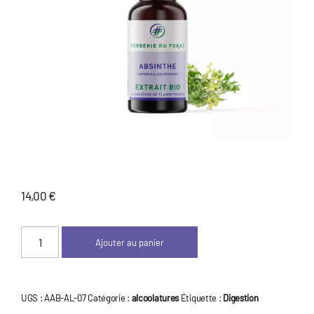
z
14,00
€
quantité
Ajouter au panier
de
Alcoolature
-
UGS :
AAB-AL-07
Catégorie :
alcoolatures
Étiquette :
Digestion
Absinthe