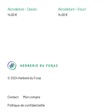
Alcoolature – Cassis
Alcoolature – Souci
14,00
€
14,00
€
H
© 2024 Herberie du Foraz
e
r
b
Contact
Mon compte
e
Politique de confidentialité
r